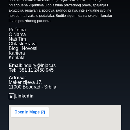
prilagođena klijentima u oblastima privrednog prava, spajanja i
akvizicija, rešavanja sporova, radnog prava, intelektualne svojine,
nekretnina i zaštite podataka. Budite sigurni da na svakom koraku
imate pouzdanog partnera.
Početna
O Nama
Naš Tim
Oblasti Prava
Blog i Novosti
Karijera
Kontakt
Email:
inquiry@injac.rs
Tel:
+381 11 2458 945
Adresa:
Makenzijeva 17,
11000 Beograd - Srbija
Linkedin