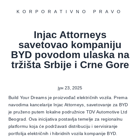
KORPORATIVNO PRAVO
Injac Attorneys
savetovao kompaniju
BYD povodom ulaska na
tržišta Srbije i Crne Gore
јун 23, 2025
Build Your Dreams je proizvođač električnih vozila. Prema
navodima kancelarije Injac Attorneys, savetovanje za BYD
je pruženo putem lokalne podružnice TDV Automotive Ltd
Beograd. Ova inicijativa postavlja temelje za regionalnu
platformu koja će podržavati distribuciju i servisiranje
portfolija električnih i hibridnih vozila kompanije BYD.