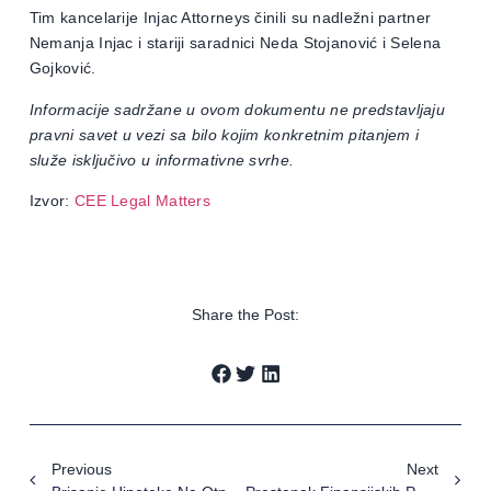
Tim kancelarije Injac Attorneys činili su nadležni partner
Nemanja Injac i stariji saradnici Neda Stojanović i Selena
Gojković.
Informacije sadržane u ovom dokumentu ne predstavljaju
pravni savet u vezi sa bilo kojim konkretnim pitanjem i
služe isključivo u informativne svrhe.
Izvor:
CEE Legal Matters
Share the Post:
Previous
Next