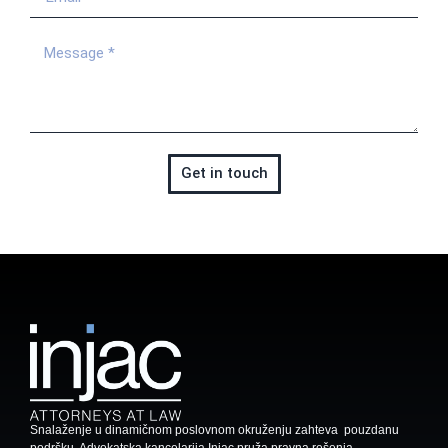
Get in touch
Snalaženje u dinamičnom poslovnom okruženju zahteva pouzdanu
podršku. Advokatska kancelarija Injac pruža pravna rešenja