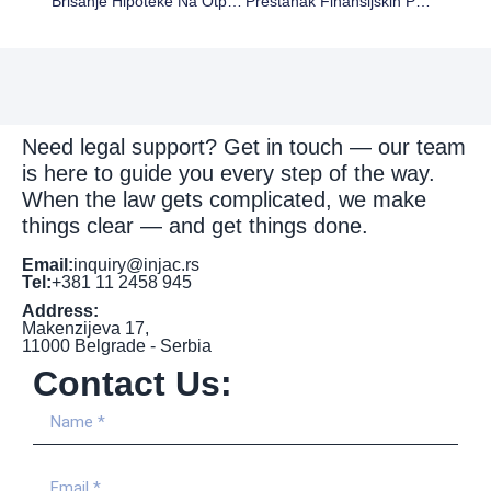
Brisanje Hipoteke Na Otplaćene Kredite: Šta Banke Moraju Da Urade Do 1. Jula 2025.
Prestanak Finansijskih Podsticaja Za Novonastanjene Radnike – Ključne Informacije Za Poslodavce
Need legal support? Get in touch — our team
is here to guide you every step of the way.
When the law gets complicated, we make
things clear — and get things done.
Email:
inquiry@injac.rs
Tel:
+381 11 2458 945
Address:
Makenzijeva 17,
11000 Belgrade - Serbia
Contact Us: