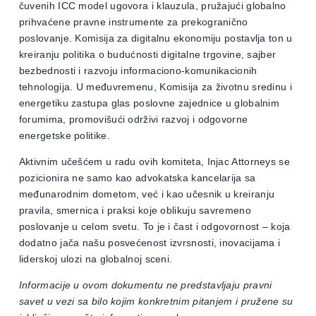
čuvenih ICC model ugovora i klauzula, pružajući globalno
prihvaćene pravne instrumente za prekogranično
poslovanje. Komisija za digitalnu ekonomiju postavlja ton u
kreiranju politika o budućnosti digitalne trgovine, sajber
bezbednosti i razvoju informaciono-komunikacionih
tehnologija. U međuvremenu, Komisija za životnu sredinu i
energetiku zastupa glas poslovne zajednice u globalnim
forumima, promovišući održivi razvoj i odgovorne
energetske politike.
Aktivnim učešćem u radu ovih komiteta, Injac Attorneys se
pozicionira ne samo kao advokatska kancelarija sa
međunarodnim dometom, već i kao učesnik u kreiranju
pravila, smernica i praksi koje oblikuju savremeno
poslovanje u celom svetu. To je i čast i odgovornost – koja
dodatno jača našu posvećenost izvrsnosti, inovacijama i
liderskoj ulozi na globalnoj sceni.
Informacije u ovom dokumentu ne predstavljaju pravni
savet u vezi sa bilo kojim konkretnim pitanjem i pružene su