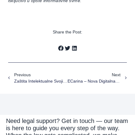
isključivo u opšte informativne svrhe.
Share the Post:
Previous
Next
Zaštita Intelektualne Svojine U Gejming Industriji – Autorska Prava Na Skinove, Likove I Druge Dizajnirane Elemente U Video Igrama
ECarina – Nova Digitalna Pravila Na Granici
Need legal support? Get in touch — our team
is here to guide you every step of the way.