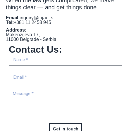
When the law gets complicated, we make
things clear — and get things done.
Email:
inquiry@injac.rs
Tel:
+381 11 2458 945
Address:
Makenzijeva 17,
11000 Belgrade - Serbia
Contact Us:
Get in touch