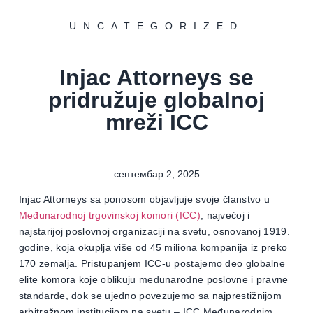
UNCATEGORIZED
Injac Attorneys se
pridružuje globalnoj
mreži ICC
септембар 2, 2025
Injac Attorneys sa ponosom objavljuje svoje članstvo u
Međunarodnoj trgovinskoj komori (ICC)
, najvećoj i
najstarijoj poslovnoj organizaciji na svetu, osnovanoj 1919.
godine, koja okuplja više od 45 miliona kompanija iz preko
170 zemalja. Pristupanjem ICC-u postajemo deo globalne
elite komora koje oblikuju međunarodne poslovne i pravne
standarde, dok se ujedno povezujemo sa najprestižnijom
arbitražnom institucijom na svetu – ICC Međunarodnim