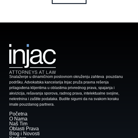
Snalaženje u dinamičnom poslovnom okruženju zahteva pouzdanu
podršku. Advokatska kancelarija Injac pruža pravna rešenja
prilagođena klijentima u oblastima privrednog prava, spajanja i
akvizicija, rešavanja sporova, radnog prava, intelektualne svojine,
nekretnina i zaštite podataka. Budite sigurni da na svakom koraku
imate pouzdanog partnera.
Početna
O Nama
Naš Tim
Oblasti Prava
Blog i Novosti