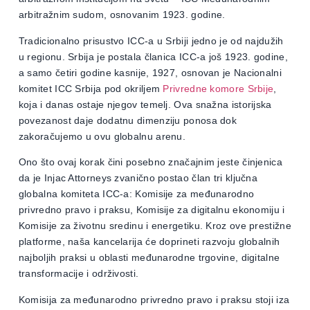
arbitražnim sudom, osnovanim 1923. godine.
Tradicionalno prisustvo ICC-a u Srbiji jedno je od najdužih
u regionu. Srbija je postala članica ICC-a još 1923. godine,
a samo četiri godine kasnije, 1927, osnovan je Nacionalni
komitet ICC Srbija pod okriljem
Privredne komore Srbije
,
koja i danas ostaje njegov temelj. Ova snažna istorijska
povezanost daje dodatnu dimenziju ponosa dok
zakoračujemo u ovu globalnu arenu.
Ono što ovaj korak čini posebno značajnim jeste činjenica
da je Injac Attorneys zvanično postao član tri ključna
globalna komiteta ICC-a: Komisije za međunarodno
privredno pravo i praksu, Komisije za digitalnu ekonomiju i
Komisije za životnu sredinu i energetiku. Kroz ove prestižne
platforme, naša kancelarija će doprineti razvoju globalnih
najboljih praksi u oblasti međunarodne trgovine, digitalne
transformacije i održivosti.
Komisija za međunarodno privredno pravo i praksu stoji iza