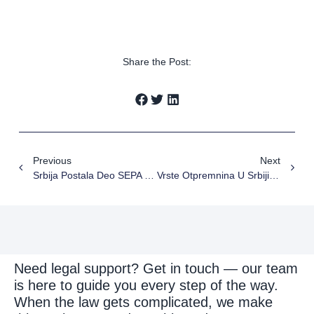
Share the Post:
Previous
Next
Srbija Postala Deo SEPA Sistema – Šta To Znači Za Vaše Poslovanje
Vrste Otpremnina U Srbiji I Kako Se Određuje Njihova Visina
Need legal support? Get in touch — our team
is here to guide you every step of the way.
When the law gets complicated, we make