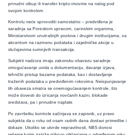
prinudni otkup ili transfer kripto-imovine na nalog pod
svojom kontrolom.
Kontrolu neće sprovoditi samostalno – predviđena je
saradnja sa Poreskom upravom, carinskim organima,
Ministarstvom unutrašnjih poslova i drugim institucijama, sa
akcentom na razmenu podataka i zajedničke akcije u
slučajevima sumnjivih transakcija.
Subjekti nadzora imaju zakonsku obavezu saradnje:
omogućavanje uvida u dokumentaciju, davanje izjava,
tehnički pristup bazama podataka, kao i dostavljanje
traženih podataka u predviđenim rokovima. Neispunjavanje
tih obaveza smatra se onemogućavanjem kontrole, što
može dovesti do izricanja novčanih kazni, blokade
sredstava, pa i prinudne naplate.
Po završetku kontrole sačinjava se zapisnik, uz pravo
subjekta da u roku od osam radnih dana dostavi primedbe i
dokaze. Ukoliko se utvrde nepravilnosti, NBS donosi
rešenje kojim nalaže njihovo otklanjanje u određenom roku.