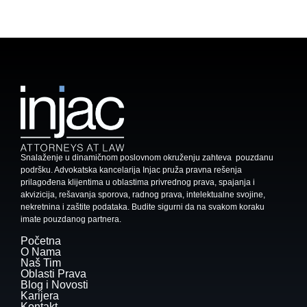
Snalaženje u dinamičnom poslovnom okruženju zahteva pouzdanu
podršku. Advokatska kancelarija Injac pruža pravna rešenja
prilagođena klijentima u oblastima privrednog prava, spajanja i
akvizicija, rešavanja sporova, radnog prava, intelektualne svojine,
nekretnina i zaštite podataka. Budite sigurni da na svakom koraku
imate pouzdanog partnera.
Početna
O Nama
Naš Tim
Oblasti Prava
Blog i Novosti
Karijera
Kontakt