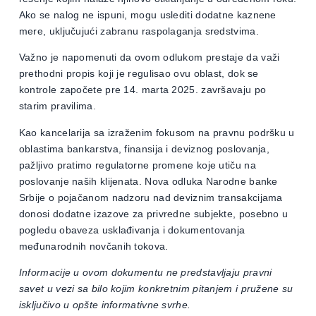
Ako se nalog ne ispuni, mogu uslediti dodatne kaznene
mere, uključujući zabranu raspolaganja sredstvima.
Važno je napomenuti da ovom odlukom prestaje da važi
prethodni propis koji je regulisao ovu oblast, dok se
kontrole započete pre 14. marta 2025. završavaju po
starim pravilima.
Kao kancelarija sa izraženim fokusom na pravnu podršku u
oblastima bankarstva, finansija i deviznog poslovanja,
pažljivo pratimo regulatorne promene koje utiču na
poslovanje naših klijenata. Nova odluka Narodne banke
Srbije o pojačanom nadzoru nad deviznim transakcijama
donosi dodatne izazove za privredne subjekte, posebno u
pogledu obaveza usklađivanja i dokumentovanja
međunarodnih novčanih tokova.
Informacije u ovom dokumentu ne predstavljaju pravni
savet u vezi sa bilo kojim konkretnim pitanjem i pružene su
isključivo u opšte informativne svrhe.