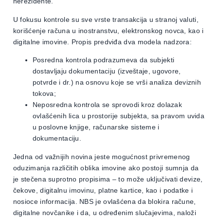
nerezidente.
U fokusu kontrole su sve vrste transakcija u stranoj valuti,
korišćenje računa u inostranstvu, elektronskog novca, kao i
digitalne imovine. Propis predviđa dva modela nadzora:
Posredna kontrola podrazumeva da subjekti
dostavljaju dokumentaciju (izveštaje, ugovore,
potvrde i dr.) na osnovu koje se vrši analiza deviznih
tokova;
Neposredna kontrola se sprovodi kroz dolazak
ovlašćenih lica u prostorije subjekta, sa pravom uvida
u poslovne knjige, računarske sisteme i
dokumentaciju.
Jedna od važnijih novina jeste mogućnost privremenog
oduzimanja različitih oblika imovine ako postoji sumnja da
je stečena suprotno propisima – to može uključivati devize,
čekove, digitalnu imovinu, platne kartice, kao i podatke i
nosioce informacija. NBS je ovlašćena da blokira račune,
digitalne novčanike i da, u određenim slučajevima, naloži