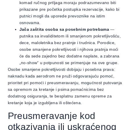
komad ručnog prtljaga moraju podrazumevano biti
prikazane pre početka postupka rezervacije, kako bi
putnici mogli da uporede prevoznike na istim
osnovama.
Jača zaštita osoba sa posebnim potrebama
—
putnika sa invaliditetom ili smanjenom pokretljivošću,
dece, maloletnika bez pratnje i trudnica. Porodice,
osobe smanjene pokretljivosti i njihova pratnja moći
će da sede zajedno bez dodatne naplate, a zabrana
„no-show“ u potpunosti se primenjuje na ove grupe.
Osobe smanjene pokretljivosti dobijaju i posebna prava:
naknadu kada aerodrom ne pruži odgovarajuću pomoć,
prioritet pri pomoći i preusmeravanju, mogućnost putovanja
sa opremom za kretanje i psima pomaćnicima bez
dodatnog osiguranja, te besplatnu zamenu opreme za
kretanje koja je izgubljena ili oštećena.
Preusmeravanje kod
otkazivanja ili uskraćenog