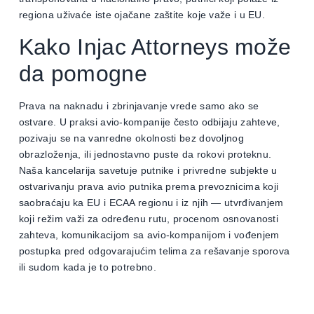
regiona uživaće iste ojačane zaštite koje važe i u EU.
Kako Injac Attorneys može
da pomogne
Prava na naknadu i zbrinjavanje vrede samo ako se
ostvare. U praksi avio-kompanije često odbijaju zahteve,
pozivaju se na vanredne okolnosti bez dovoljnog
obrazloženja, ili jednostavno puste da rokovi proteknu.
Naša kancelarija savetuje putnike i privredne subjekte u
ostvarivanju prava avio putnika prema prevoznicima koji
saobraćaju ka EU i ECAA regionu i iz njih — utvrđivanjem
koji režim važi za određenu rutu, procenom osnovanosti
zahteva, komunikacijom sa avio-kompanijom i vođenjem
postupka pred odgovarajućim telima za rešavanje sporova
ili sudom kada je to potrebno.