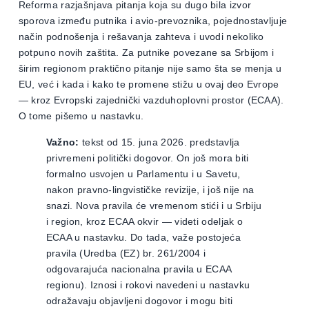
Reforma razjašnjava pitanja koja su dugo bila izvor
sporova između putnika i avio-prevoznika, pojednostavljuje
način podnošenja i rešavanja zahteva i uvodi nekoliko
potpuno novih zaštita. Za putnike povezane sa Srbijom i
širim regionom praktično pitanje nije samo šta se menja u
EU, već i kada i kako te promene stižu u ovaj deo Evrope
— kroz Evropski zajednički vazduhoplovni prostor (ECAA).
O tome pišemo u nastavku.
Važno:
tekst od 15. juna 2026. predstavlja
privremeni politički dogovor. On još mora biti
formalno usvojen u Parlamentu i u Savetu,
nakon pravno-lingvističke revizije, i još nije na
snazi. Nova pravila će vremenom stići i u Srbiju
i region, kroz ECAA okvir — videti odeljak o
ECAA u nastavku. Do tada, važe postojeća
pravila (Uredba (EZ) br. 261/2004 i
odgovarajuća nacionalna pravila u ECAA
regionu). Iznosi i rokovi navedeni u nastavku
odražavaju objavljeni dogovor i mogu biti