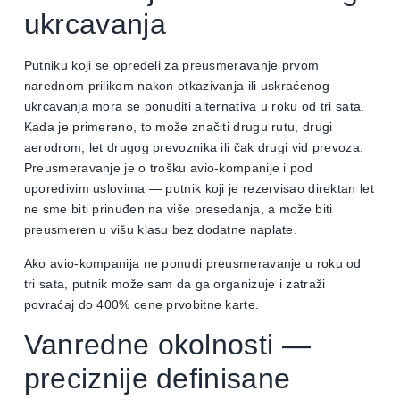
ukrcavanja
Putniku koji se opredeli za preusmeravanje prvom
narednom prilikom nakon otkazivanja ili uskraćenog
ukrcavanja mora se ponuditi alternativa u roku od tri sata.
Kada je primereno, to može značiti drugu rutu, drugi
aerodrom, let drugog prevoznika ili čak drugi vid prevoza.
Preusmeravanje je o trošku avio-kompanije i pod
uporedivim uslovima — putnik koji je rezervisao direktan let
ne sme biti prinuđen na više presedanja, a može biti
preusmeren u višu klasu bez dodatne naplate.
Ako avio-kompanija ne ponudi preusmeravanje u roku od
tri sata, putnik može sam da ga organizuje i zatraži
povraćaj do 400% cene prvobitne karte.
Vanredne okolnosti —
preciznije definisane