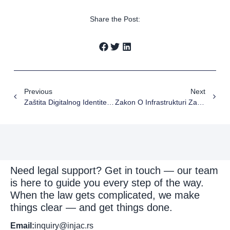
Share the Post:
Previous
Next
Zaštita Digitalnog Identiteta: Šta IT Kompanije Treba Da Znaju O Novim Pravilima Za Domenske Sporove U Srbiji?
Zakon O Infrastrukturi Za Alternativna Goriva: Srbija Se Približava Standardima Evropske Unije U Oblasti Elektromobilnosti
Need legal support? Get in touch — our team
is here to guide you every step of the way.
When the law gets complicated, we make
things clear — and get things done.
Email:
inquiry@injac.rs