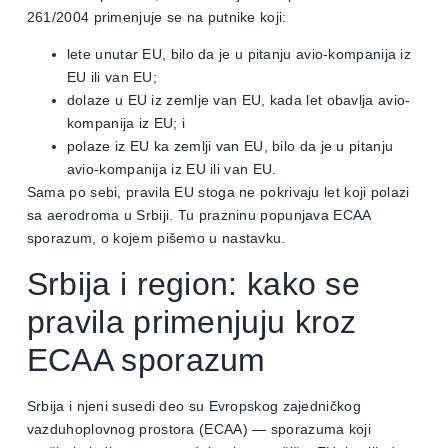
261/2004 primenjuje se na putnike koji:
lete unutar EU, bilo da je u pitanju avio-kompanija iz
EU ili van EU;
dolaze u EU iz zemlje van EU, kada let obavlja avio-
kompanija iz EU; i
polaze iz EU ka zemlji van EU, bilo da je u pitanju
avio-kompanija iz EU ili van EU.
Sama po sebi, pravila EU stoga ne pokrivaju let koji polazi
sa aerodroma u Srbiji. Tu prazninu popunjava ECAA
sporazum, o kojem pišemo u nastavku.
Srbija i region: kako se
pravila primenjuju kroz
ECAA sporazum
Srbija i njeni susedi deo su Evropskog zajedničkog
vazduhoplovnog prostora (ECAA) — sporazuma koji