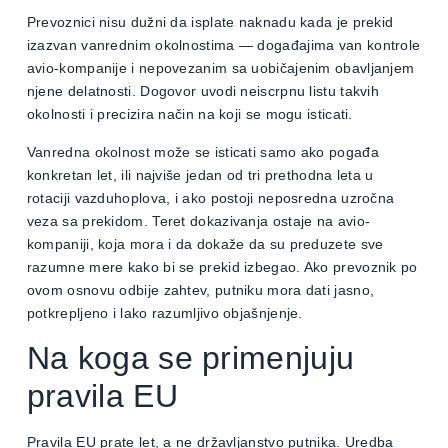
Prevoznici nisu dužni da isplate naknadu kada je prekid
izazvan vanrednim okolnostima — događajima van kontrole
avio-kompanije i nepovezanim sa uobičajenim obavljanjem
njene delatnosti. Dogovor uvodi neiscrpnu listu takvih
okolnosti i precizira način na koji se mogu isticati.
Vanredna okolnost može se isticati samo ako pogađa
konkretan let, ili najviše jedan od tri prethodna leta u
rotaciji vazduhoplova, i ako postoji neposredna uzročna
veza sa prekidom. Teret dokazivanja ostaje na avio-
kompaniji, koja mora i da dokaže da su preduzete sve
razumne mere kako bi se prekid izbegao. Ako prevoznik po
ovom osnovu odbije zahtev, putniku mora dati jasno,
potkrepljeno i lako razumljivo objašnjenje.
Na koga se primenjuju
pravila EU
Pravila EU prate let, a ne državljanstvo putnika. Uredba