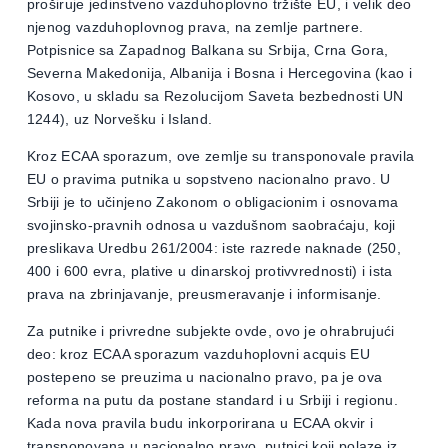
proširuje jedinstveno vazduhoplovno tržište EU, i velik deo
njenog vazduhoplovnog prava, na zemlje partnere.
Potpisnice sa Zapadnog Balkana su Srbija, Crna Gora,
Severna Makedonija, Albanija i Bosna i Hercegovina (kao i
Kosovo, u skladu sa Rezolucijom Saveta bezbednosti UN
1244), uz Norvešku i Island.
Kroz ECAA sporazum, ove zemlje su transponovale pravila
EU o pravima putnika u sopstveno nacionalno pravo. U
Srbiji je to učinjeno Zakonom o obligacionim i osnovama
svojinsko-pravnih odnosa u vazdušnom saobraćaju, koji
preslikava Uredbu 261/2004: iste razrede naknade (250,
400 i 600 evra, plative u dinarskoj protivvrednosti) i ista
prava na zbrinjavanje, preusmeravanje i informisanje.
Za putnike i privredne subjekte ovde, ovo je ohrabrujući
deo: kroz ECAA sporazum vazduhoplovni acquis EU
postepeno se preuzima u nacionalno pravo, pa je ova
reforma na putu da postane standard i u Srbiji i regionu.
Kada nova pravila budu inkorporirana u ECAA okvir i
transponovana u nacionalno pravo, putnici koji polaze iz