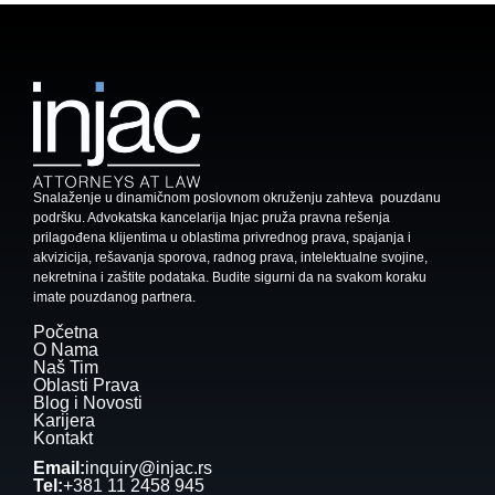
Snalaženje u dinamičnom poslovnom okruženju zahteva pouzdanu
podršku. Advokatska kancelarija Injac pruža pravna rešenja
prilagođena klijentima u oblastima privrednog prava, spajanja i
akvizicija, rešavanja sporova, radnog prava, intelektualne svojine,
nekretnina i zaštite podataka. Budite sigurni da na svakom koraku
imate pouzdanog partnera.
Početna
O Nama
Naš Tim
Oblasti Prava
Blog i Novosti
Karijera
Kontakt
Email:
inquiry@injac.rs
Tel:
+381 11 2458 945