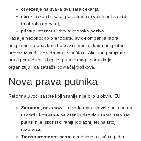
osveženje na svaka dva sata čekanja;
obrok nakon tri sata, pa zatim na svakih pet sati (do
tri obroka dnevno);
pristup internetu i dva telefonska poziva.
Kada je neophodno prenoćište, avio-kompanija mora
besplatno da obezbedi hotelski smeštaj, kao i besplatan
prevoz između aerodroma i smeštaja. Ako kompanija ne
pruži pomoć koju duguje, putnici mogu sami da je
organizuju i da zatraže povraćaj troškova.
Nova prava putnika
Reforma uvodi zaštite kojih ranije nije bilo u okviru EU:
Zabrana „no-show“:
avio-kompanija više ne sme da
uskrati ukrcavanje na kasniju deonicu samo zato što
putnik nije iskoristio raniji (dolazni) let na istoj
rezervaciji.
Transparentnost cena:
cene koje uključuju jedan