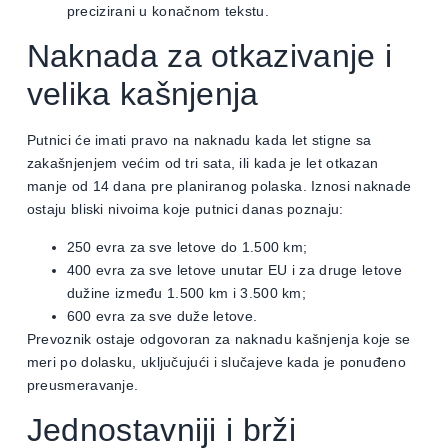
precizirani u konačnom tekstu.
Naknada za otkazivanje i
velika kašnjenja
Putnici će imati pravo na naknadu kada let stigne sa
zakašnjenjem većim od tri sata, ili kada je let otkazan
manje od 14 dana pre planiranog polaska. Iznosi naknade
ostaju bliski nivoima koje putnici danas poznaju:
250 evra za sve letove do 1.500 km;
400 evra za sve letove unutar EU i za druge letove
dužine između 1.500 km i 3.500 km;
600 evra za sve duže letove.
Prevoznik ostaje odgovoran za naknadu kašnjenja koje se
meri po dolasku, uključujući i slučajeve kada je ponuđeno
preusmeravanje.
Jednostavniji i brži