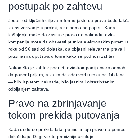
postupak po zahtevu
Jedan od ključnih ciljeva reforme jeste da prava budu lakša
za ostvarivanje u praksi, a ne samo na papiru. Kada
kašnjenje može da zasnuje pravo na naknadu, avio-
kompanija mora da obavesti putnika elektronskim putem u
roku od 96 sati od dolaska, da objasni relevantna prava i
pruži jasna uputstva o tome kako se podnosi zahtev.
Nakon što je zahtev podnet, avio-kompanija mora odmah
da potvrdi prijem, a zatim da odgovori u roku od 14 dana
— bilo isplatom naknade, bilo jasnim i obrazloženim
odbijanjem zahteva.
Pravo na zbrinjavanje
tokom prekida putovanja
Kada dođe do prekida leta, putnici imaju pravo na pomoć
dok čekaju. Dogovor to preciznije uređuje: